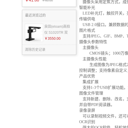
￥41.80
￥60.00
摄像头采用定焦方式，成像
智能补光
LED补光灯，触控开关，
最近浏览过的
传输供电
USB 2.0接口。兼顾数
良田(eloam)高拍
图片格式
仪 S1020TR 双
支持JPEG、GIF、BM
￥3550.00
摄像头参数特性
主摄像头
清除历史记录
CMOS镜头；1000万像素
主摄像头性能
生成图像为JPEG格式20
控制调整；支持像素自定义；
产品优势
集成扩展
支持1-3个USB扩展功能
图像文件管理
支持新建、删除、改名，支
并自带PDF阅读器。
录像录屏
可以录制视频文件，还可
OCR识别
强大的OCR软件，轻松地将