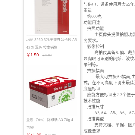
与供电，设备使用寿命≥5年
重量
约600克
功能用途
拍照功能
主摄像头提供拍照功能。
玛丽 3260 32k平摊办公卡抄 A5
务要求。
影像控制
42页 混色 按本销售
高拍仪具备纠偏、裁剪功
￥1.50
￥1.80
显肉眼可识别的闪烁、波纹
录制等。
拍摄幅面
最大可拍摄A3幅面,主摄像
式，在不同高度下调出最佳
底座标识
应能方便标识出2-3个便
技术性能
扫描尺寸
A3,A4、A5、A6、A
扫描类型
益思（Yes）复印纸 A3 70g 4
支持文档、单据、图片、
包/箱
成像要求