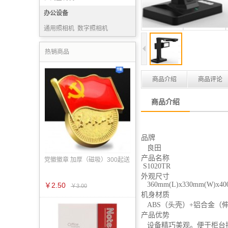
办公设备
通用照相机
数字照相机
语音输入设备
刷卡机
热销商品
商品介绍
商品评论
商品介绍
品牌
良田
产品名称
党徽徽章 加厚（磁吸）300起送
S1020TR
外观尺寸
360mm(L)x330
￥2.50
￥3.00
机身材质
ABS（头壳）+铝合金（伸
产品优势
设备精巧美观。便于柜台摆放