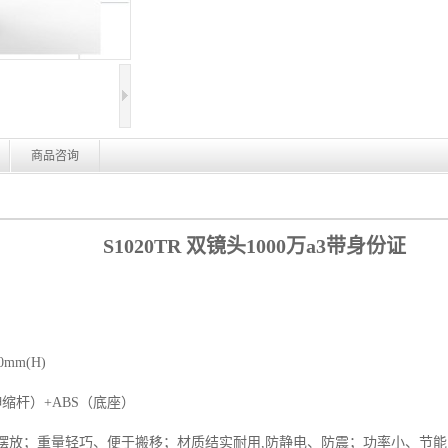
商品咨询
S1020TR 双镜头1000万a3带身份证
mm(W)x400mm(H)
缩杆）+ABS（底座）
；重量轻巧、便于搬移；材质结实耐用,防静电、防震；功率小、节能（≤2.