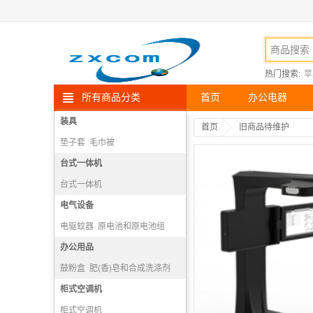
热门搜索:
苹
所有商品分类
首页
办公电器
装具
首页
旧商品待维护
垫子套
毛巾被
绳、索、缆及其制品
台式一体机
羽绒、羽毛服装
台式一体机
电气设备
电驱蚊器
原电池和原电池组
取暖器
办公用品
室内照明灯具
鼓粉盒
肥(香)皂和合成洗涤剂
墨水
柜式空调机
文具
柜式空调机