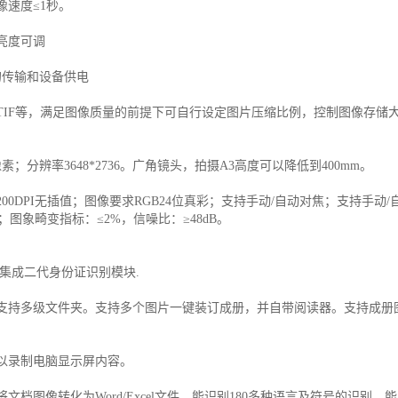
速度≤1秒。
亮度可调
据的传输和设备供电
P、TIF等，满足图像质量的前提下可自行设定图片压缩比例，控制图像存
；分辨率3648*2736。广角镜头，拍摄A3高度可以降低到400mm。
0DPI无插值；图像要求RGB24位真彩；支持手动/自动对焦；支持手动
图象畸变指标：≤2%，信噪比：≥48dB。
。集成二代身份证识别模块.
持多级文件夹。支持多个图片一键装订成册，并自带阅读器。支持成册图
以录制电脑显示屏内容。
文档图像转化为Word/Excel文件。能识别180多种语言及符号的识别