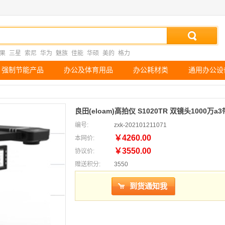
果
三星
索尼
华为
魅族
佳能
华硕
美的
格力
强制节能产品
办公及体育用品
办公耗材类
通用办公设
良田(eloam)高拍仪 S1020TR 双镜头1000万
编号:
zxk-202101211071
￥4260.00
本网价:
￥3550.00
协议价:
赠送积分:
3550