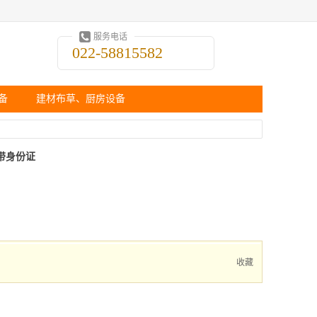
服务电话
022-58815582
备
建材布草、厨房设备
a3带身份证
收藏