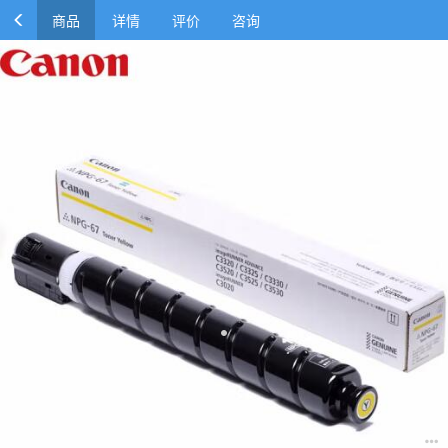
商品
详情
评价
咨询
佳能 Canon 原装复印机墨粉 NPG-67 (黄色)zxk-2506301624
44
￥620.00
￥1440.00
商品参数