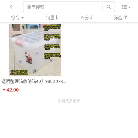
综合
销量
评分
筛选
透明整理箱收纳箱40升9802 zxk-250102134550
￥42.00
没有更多记录